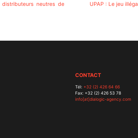
 distributeurs neutres de
UPAP : Le jeu illég
CONTACT
Tél:
+32 (2) 426 64 66
Fax: +32 (2) 426 53 78
info[at]dialogic-agency.com