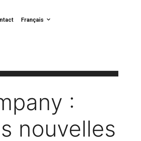
ntact
Français
mpany :
es nouvelles