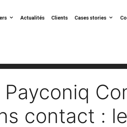
ers
Actualités
Clients
Cases stories
Co
 Payconiq Co
ns contact : l