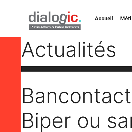
Aller
au
contenu
Accueil
Méti
Actualités
Bancontact
Biper ou sa